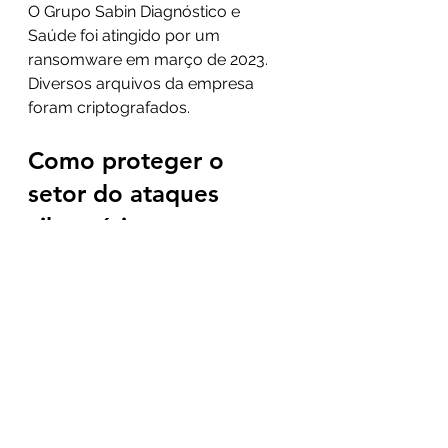
O Grupo Sabin Diagnóstico e 
Saúde foi atingido por um 
ransomware em março de 2023. 
Diversos arquivos da empresa 
foram criptografados.
Como proteger o 
setor do ataques 
cibernéticos 
A melhor maneira de proteger o 
setor da saúde dos ataques 
cibernéticos é investindo em 
segurança cibernética. Como, por 
exemplo,  firewalls, sistemas de 
detecção de intrusão e criptografia.
Ter algum conhecimento nas 
principais ameaças cibernéticas 