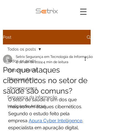
Post
Todos os posts
Setrix Segurança em Tecnologia da Informação
Todos os posts
4 de abr. de 2024
4 min de leitura
Por que ataques
Ataques digitais
cibernéticos no setor de
Cibersegurança
cibersegurança
saúde são comuns?
Segurança da informação
O setor de saúde é um dos que 
Inteligência Artificial
mais sofrem ataques cibernéticos. 
Segundo o estudo feito pela 
empresa 
Apura Cyber Intelligence
, 
especialista em apuração digital, 