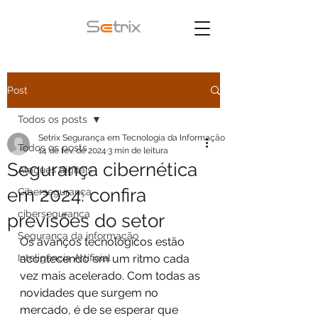
Post
Todos os posts
Setrix Segurança em Tecnologia da Informação
Todos os posts
14 de fev. de 2024
3 min de leitura
Segurança cibernética
Ataques digitais
em 2024: confira
Cibersegurança
cibersegurança
previsões do setor
Segurança da informação
Os avanços tecnológicos estão 
Inteligência Artificial
acontecendo em um ritmo cada 
vez mais acelerado. Com todas as 
novidades que surgem no 
mercado, é de se esperar que 