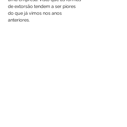
de extorsão tendem a ser piores 
do que já vimos nos anos 
anteriores. 
Conclusão 
Em 2024 veremos ainda mais a 
implementação das mais diversas 
tecnologias, como a Inteligência 
Artificial, nos dois lados da moeda: 
elas serão usadas tanto para o 
bem, quanto para o mal. Será 
papel dos responsáveis pela 
segurança cibernética saber ver, 
proteger e gerenciar 
continuamente todas as ameaças 
do mundo digital.
É de extrema importância investir 