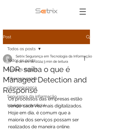
Post
Todos os posts
Setrix Segurança em Tecnologia da Informação
Todos os posts
4 de nov. de 2024
3 min de leitura
MDR: saiba o que é
Ataques digitais
Managed Detection and
Cibersegurança
cibersegurança
Response
Segurança da informação
Os processos das empresas estão 
Inteligência Artificial
sendo cada vez mais digitalizados. 
Hoje em dia, é comum que a 
maioria dos serviços possam ser 
realizados de maneira online. 