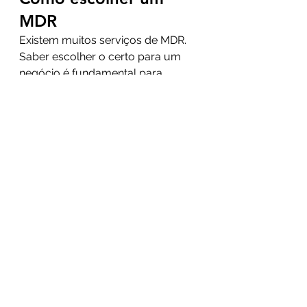
MDR 
Existem muitos serviços de MDR. 
Saber escolher o certo para um 
negócio é fundamental para 
garantir a segurança. Para não 
ocorrer nenhum equívoco ou erro, 
é importante certificar-se de que o 
sistema possui alguns critérios.
Esses critérios são: o sistema 
precisa ter ênfase na detecção de 
ameaças. Também deve contar 
com atividades remotas de 
contenção e investigação de 
resposta a incidentes. Contar com 
uma plataforma de entrega para 
cada cliente também é um bom 
critério. 