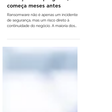
Ransomware não
começa na criptografia,
começa meses antes
Ransomware não é apenas um incidente
de segurança, mas um risco direto à
continuidade do negócio. A maioria dos
ataques começa muito antes da
criptografia, com acessos legítimos e
movimentação silenciosa no ambiente.
Quando a detecção ocorre tarde, o
impacto operacional é maior e a
recuperação se torna mais lenta. Reduzir
esse risco exige visibilidade, resposta
rápida e planos de recuperação testados,
integrando segurança à operação.