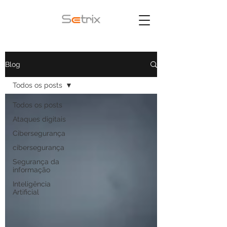
Blog
Todos os posts
Todos os posts
Ataques digitais
Cibersegurança
cibersegurança
Segurança da
informação
Inteligência
Artificial