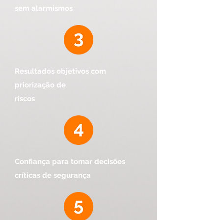
sem alarmismos
Resultados objetivos com
priorização de
riscos
Confiança para tomar decisões
críticas de segurança