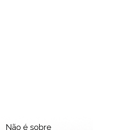
Testa a segurança a partir de uma
perspectiva externa, sem informações
privadas. Útil para identificar
vulnerabilidades expostas ao público.
Grey Box
Combina as duas abordagens: o teste
é feito com acesso limitado a dados
estratégicos, simulando um invasor
com algum nível de informações
privilegiadas.
Não é sobre