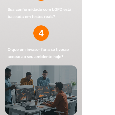
Sua conformidade com LGPD está
baseada em testes reais?
O que um invasor faria se tivesse
acesso ao seu ambiente hoje?