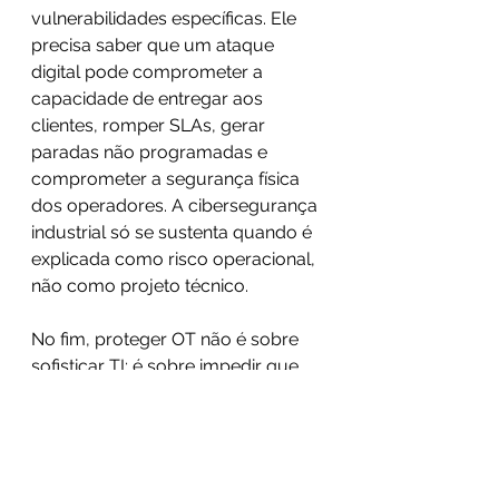
vulnerabilidades específicas. Ele 
precisa saber que um ataque 
digital pode comprometer a 
capacidade de entregar aos 
clientes, romper SLAs, gerar 
paradas não programadas e 
comprometer a segurança física 
dos operadores. A cibersegurança 
industrial só se sustenta quando é 
explicada como risco operacional, 
não como projeto técnico. 
No fim, proteger OT não é sobre 
sofisticar TI; é sobre impedir que 
todo um sistema dependa de uma 
única porta frágil. A integração 
entre TI e OT trouxe ganhos reais 
para a competitividade industrial 