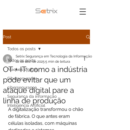
Post
Todos os posts
Setrix Segurança em Tecnologia da Informação
Todos os posts
22 de dez. de 2025
5 min de leitura
OT + IT: como a indústria
Ataques digitais
pode evitar que um
Cibersegurança
cibersegurança
ataque digital pare a
Segurança da informação
linha de produção
Inteligência Artificial
A digitalização transformou o chão 
de fábrica. O que antes eram 
células isoladas, com máquinas 