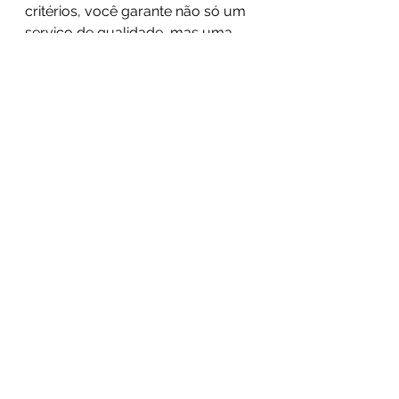
critérios, você garante não só um 
serviço de qualidade, mas uma 
parceria que realmente fortalece a 
postura de segurança da sua 
empresa. A Setrix se orgulha de 
atender a todos esses pontos, 
oferecendo a inteligência ofensiva 
que seu negócio precisa para 
estar à frente das ameaças. 
Pentest
Ver tudo
Posts recentes