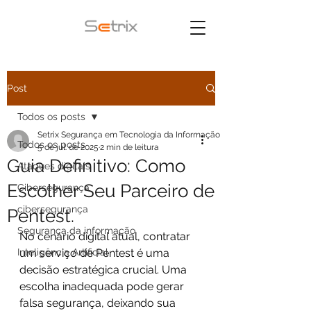
Post
Todos os posts
Setrix Segurança em Tecnologia da Informação
Todos os posts
5 de jul. de 2025
2 min de leitura
Guia Definitivo: Como
Ataques digitais
Escolher Seu Parceiro de
Cibersegurança
cibersegurança
Pentest.
Segurança da informação
No cenário digital atual, contratar 
Inteligência Artificial
um serviço de Pentest é uma 
decisão estratégica crucial. Uma 
escolha inadequada pode gerar 
falsa segurança, deixando sua 