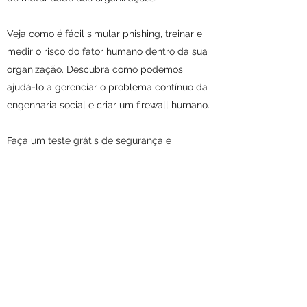
Veja como é fácil simular phishing, treinar e
medir o risco do fator humano dentro da sua
organização. Descubra como podemos
ajudá-lo a gerenciar o problema contínuo da
engenharia social e criar um firewall humano.
Faça um
teste grátis
de segurança e
descubra qual porcentagem de seus
funcionários são propensos a um ataque de
Phishing.
Setrix
comercial@setrix.com.br